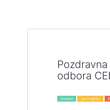
Pozdravna 
odbora CEI
Građani
Javni sektor
K