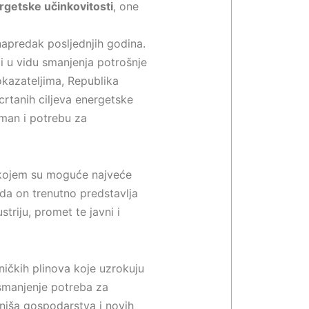
rgetske učinkovitosti
, one
 napredak posljednjih godina.
ti u vidu smanjenja potrošnje
okazateljima, Republika
rtanih ciljeva energetske
man i potrebu za
u kojem su moguće najveće
 da on trenutno predstavlja
triju, promet te javni i
ničkih plinova koje uzrokuju
 smanjenje potreba za
h niša gospodarstva i novih