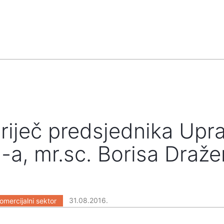
riječ predsjednika Upr
-a, mr.sc. Borisa Draž
31.08.2016.
omercijalni sektor