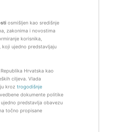
sti
osmišljen kao središnje
ima, zakonima i novostima
ormiranje korisnika,
, koji ujedno predstavljaju
 i Republika Hrvatska kao
ških ciljeva. Vlada
ju kroz
trogodišnje
vedbene dokumente politike
i ujedno predstavlja obavezu
ima točno propisane