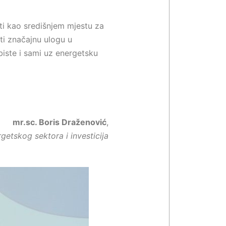
i kao središnjem mjestu za
ti značajnu ulogu u
biste i sami uz energetsku
mr.sc. Boris Draženović
,
etskog sektora i investicija