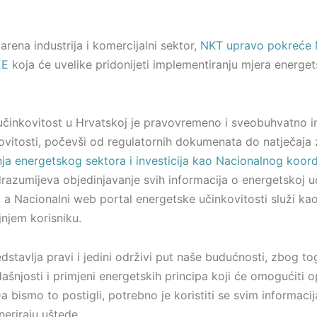
rena industrija i komercijalni sektor,
NKT upravo pokreće M
EE
koja će uvelike pridonijeti implementiranju mjera energets
činkovitost u Hrvatskoj je pravovremeno i sveobuhvatno i
vitosti, počevši od regulatornih dokumenata do natječaja z
a energetskog sektora i investicija kao Nacionalnog koordi
azumijeva objedinjavanje svih informacija o energetskoj uč
a Nacionalni web portal energetske učinkovitosti služi kao 
jnjem korisniku.
dstavlja pravi i jedini održivi put naše budućnosti, zbog t
adašnjosti i primjeni energetskih principa koji će omogućiti 
Da bismo to postigli, potrebno je koristiti se svim informacija
eriraju uštede.