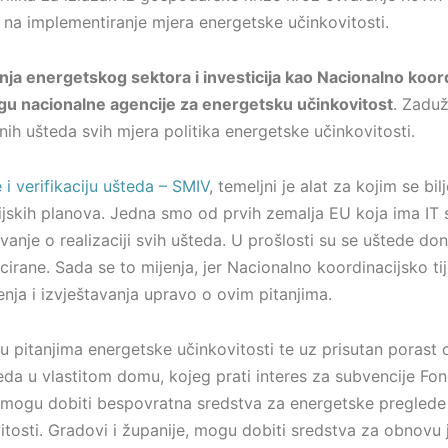
 na implementiranje mjera energetske učinkovitosti.
ja energetskog sektora i investicija kao Nacionalno koord
ogu nacionalne agencije za energetsku učinkovitost
. Zaduž
ih ušteda svih mjera politika energetske učinkovitosti.
 i verifikaciju ušteda – SMIV
, temeljni je alat za kojim se bi
skih planova. Jedna smo od prvih zemalja EU koja ima IT s
anje o realizaciji svih ušteda. U prošlosti su se uštede done
icirane. Sada se to mijenja, jer Nacionalno koordinacijsko ti
nja i izvještavanja upravo o ovim pitanjima.
u pitanjima energetske učinkovitosti te uz prisutan porast o
eda u vlastitom domu, kojeg prati interes za subvencije Fo
mogu dobiti bespovratna sredstva za energetske preglede 
tosti. Gradovi i županije, mogu dobiti sredstva za obnovu j