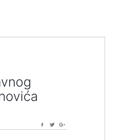
avnog
enovića