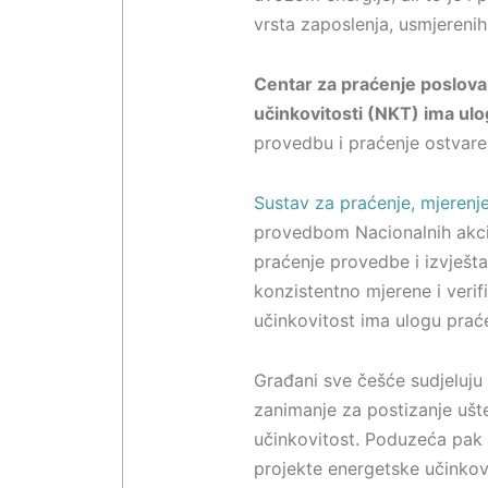
vrsta zaposlenja, usmjerenih
Centar za praćenje poslovan
učinkovitosti (NKT) ima ul
provedbu i praćenje ostvaren
Sustav za praćenje, mjerenje
provedbom Nacionalnih akcij
praćenje provedbe i izvještav
konzistentno mjerene i verif
učinkovitost ima ulogu praće
Građani sve češće sudjeluju 
zanimanje za postizanje ušt
učinkovitost. Poduzeća pak 
projekte energetske učinkovi