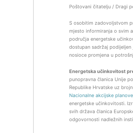
Poštovani čitatelju / Dragi po
S osobitim zadovoljstvom 
mjesto informiranja o svim 
područja energetske učinkovi
dostupan sadržaj podijeljen j
nosioce promjena u potrošnji
Energetska učinkovitost pre
punopravna članica Unije po
Republike Hrvatske uz broj
Nacionalne akcijske planov
energetske učinkovitosti. I
svih država članica Europsk
odgovornosti nadležnih insti