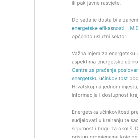
ili pak javne rasvjete.
Do sada je dosta bila zanema
energetske efikasnosti – MI
općenito uslužni sektor.
Važna mjera za energetsku u
aspektima energetske učinko
Centra za praćenje poslovanj
energetsku učinkovitost
podr
Hrvatskoj na jednom mjestu, 
informacija i dostupnost kra
Energetska učinkovitosti pre
sudjelovati u kreiranju te s
sigurnost i brigu za okoliš. 
pristup promjenama koje gen