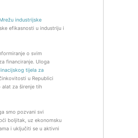
režu industrijske
ke efikasnosti u industriju i
nformiranje o svim
a financiranje. Uloga
nacijskog tijela za
inkovitosti u Republici
alat za širenje tih
oga smo pozvani svi
opći boljitak, uz ekonomsku
ma i uključiti se u aktivni