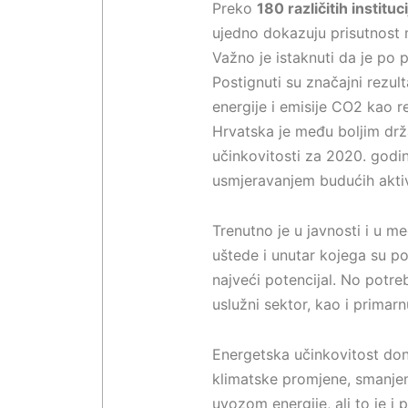
Preko
180 različitih instituci
ujedno dokazuju prisutnost 
Važno je istaknuti da je po 
Postignuti su značajni rezul
energije i emisije CO2 kao 
Hrvatska je među boljim drž
učinkovitosti za 2020. god
usmjeravanjem budućih aktiv
Trenutno je u javnosti i u 
uštede i unutar kojega su po
najveći potencijal. No potreb
uslužni sektor, kao i primarn
Energetska učinkovitost don
klimatske promjene, smanjenj
uvozom energije, ali to je i