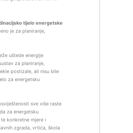
inacijsko tijelo energetske
eno je za planiranje,
lježe uštede energije
ustav za planiranje,
kle postizale, ali nisu bile
jelo za energetsku
sviještenosti sve više raste
nda za energetsku
te konkretne mjere i
avnih zgrada, vrtića, škola