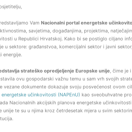
sjetitelju,
predstavljamo Vam
Nacionalni portal energetske učinkovito
aktivnostima, savjetima, događanjima, projektima, natječaj
tosti u Republici Hrvatskoj. Kako bi se postiglo ciljano inf
e u sektore: građanstvoa, komercijalni sektor i javni sektor
 energije.
dstavlja strateško opredjeljenje Europske unije
, čime je
stavila ovu gospodarski važnu temu u sam vrh svojih strate
ne vezane dokumente dokazuje svoju posvećenost ovom cil
e energetske učinkovitosti (NAPEnU)
kao sveobuhvatne pro
zrada Nacionalnih akcijskih planova energetske učinkovitost
e unije te su u njima kroz četrdesetak mjera u svim sektor
tucija.