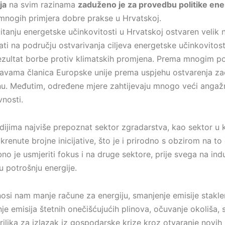
ja
na svim razinama
zaduženo je za provedbu politike ene
mnogih primjera dobre prakse u Hrvatskoj.
pitanju energetske učinkovitosti u Hrvatskoj ostvaren velik
tati na području ostvarivanja ciljeva energetske učinkovitos
rezultat borbe protiv klimatskih promjena. Prema mnogim p
avama članica Europske unije prema uspjehu ostvarenja zac
inu. Međutim, određene mjere zahtijevaju mnogo veći angaž
nosti.
medijima najviše prepoznat sektor zgradarstva, kao sektor 
krenute brojne inicijative, što je i prirodno s obzirom na to
no je usmjeriti fokus i na druge sektore, prije svega na indus
u potrošnju energije.
osi nam manje račune za energiju, smanjenje emisije stakle
e emisija štetnih onečišćujućih plinova, očuvanje okoliša,
 prilika za izlazak iz gospodarske krize kroz otvaranje novi