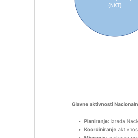
Glavne aktivnosti Nacionaln
Planiranje
: izrada Nac
Koordiniranje
aktivnost
Mjerenje
: sustavno pr