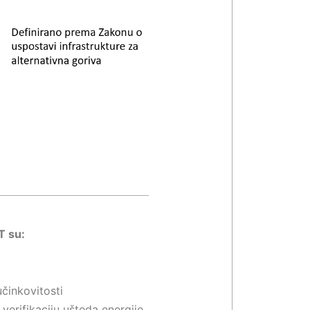
T su:
činkovitosti
verifikaciju ušteda energije