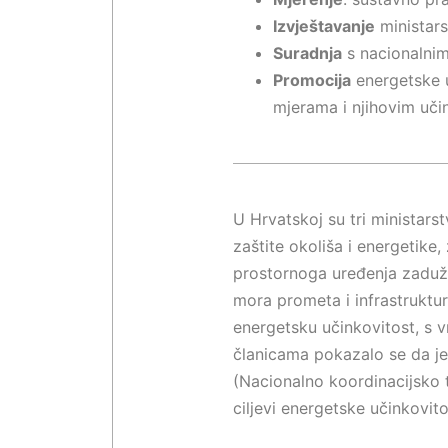
Izvještavanje
ministars
Suradnja
s nacionalnim
Promocija
energetske uč
mjerama i njihovim uči
U Hrvatskoj su tri ministars
zaštite okoliša i energetike,
prostornoga uređenja zaduže
mora prometa i infrastruktur
energetsku učinkovitost, s 
članicama pokazalo se da je 
(Nacionalno koordinacijsko t
ciljevi energetske učinkovit