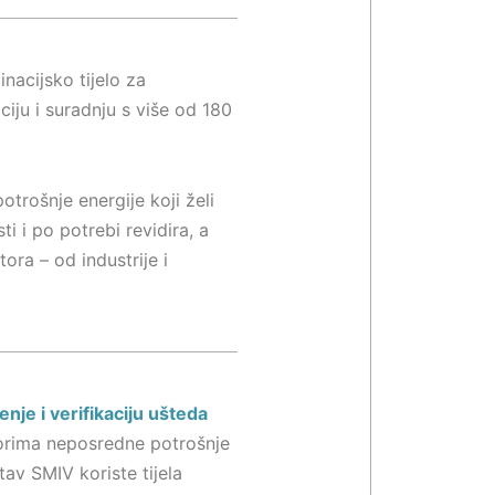
nacijsko tijelo za
iju i suradnju s više od 180
trošnje energije koji želi
i i po potrebi revidira, a
tora – od industrije i
nje i verifikaciju ušteda
torima neposredne potrošnje
tav SMIV koriste tijela