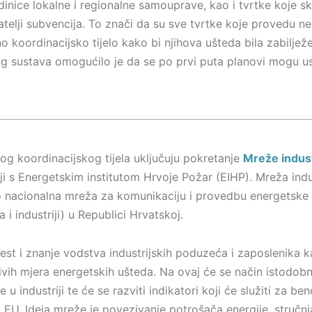
dinice lokalne i regionalne samouprave, kao i tvrtke koje s
telji subvencija. To znači da su sve tvrtke koje provedu n
no koordinacijsko tijelo kako bi njihova ušteda bila zabiljež
 sustava omogućilo je da se po prvi puta planovi mogu us
og koordinacijskog tijela uključuju pokretanje
Mreže indus
nji s Energetskim institutom Hrvoje Požar (EIHP). Mreža ind
ao nacionalna mreža za komunikaciju i provedbu energetske 
 industriji) u Republici Hrvatskoj.
ijest i znanje vodstva industrijskih poduzeća i zaposlenika ka
rivih mjera energetskih ušteda. Na ovaj će se način istodob
 u industriji te će se razviti indikatori koji će služiti za 
 u EU. Ideja mreže je povezivanje potrošača energije, stručnja