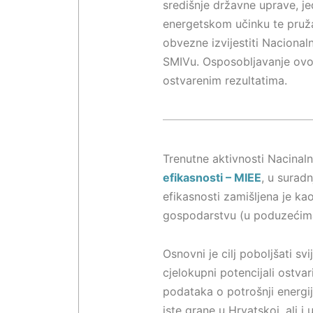
središnje državne uprave, je
energetskom učinku te pruža
obvezne izvijestiti Nacional
SMIVu. Osposobljavanje ovog
ostvarenim rezultatima.
Trenutne aktivnosti Nacinaln
efikasnosti – MIEE
, u surad
efikasnosti zamišljena je k
gospodarstvu (u poduzećima i
Osnovni je cilj poboljšati sv
cjelokupni potencijali ostva
podataka o potrošnji energije
iste grane u Hrvatskoj, ali i