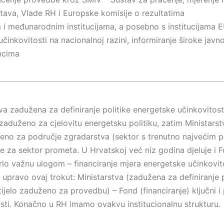
tava, Vlade RH i Europske komisije o rezultatima
 i međunarodnim institucijama, a posebno s institucijama 
inkovitosti na nacionalnoj razini, informiranje široke javno
ncima
tva zadužena za definiranje politike energetske učinkovitos
 zaduženo za cjelovitu energetsku politiku, zatim Ministarstv
no za područje zgradarstva (sektor s trenutno najvećim po
e za sektor prometa. U Hrvatskoj već niz godina djeluje i Fo
vrlo važnu ulogom – financiranje mjera energetske učinkovi
upravo ovaj trokut: Ministarstva (zadužena za definiranje p
ijelo zaduženo za provedbu) – Fond (financiranje) ključni i
osti. Konačno u RH imamo ovakvu institucionalnu strukturu.