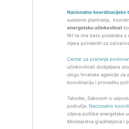
Nacionalno koordinacijsko t
sustavno planiranje, koordin
energetsku učinkovitost
koj
RH te ima bazu podataka s os
mjera potrebnih za ostvariva
Centar za praćenje poslovanj
učinkovitosti dodijeljena ul
ulogu hrvatske agencije za e
koordinaciju i provedbu poli
Također, Zakonom o uspostav
područje.
Nacionalno koordin
ciljeva politike energetske u
Ministarstva graditeljstva i