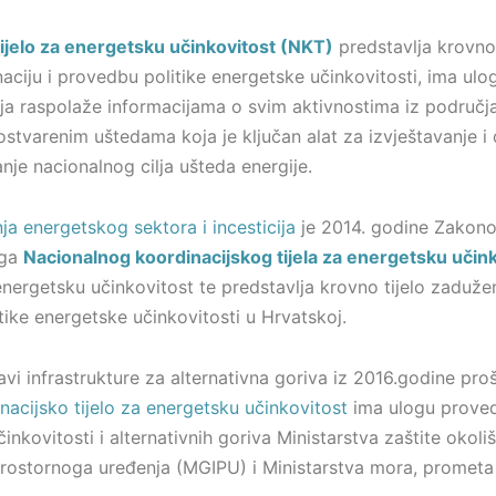
ijelo za energetsku učinkovitost (NKT)
predstavlja krovno
aciju i provedbu politike energetske učinkovitosti, ima ul
a raspolaže informacijama o svim aktivnostima iz područja
tvarenim uštedama koja je ključan alat za izvještavanje i 
nje nacionalnog cilja ušteda energije.
a energetskog sektora i incesticija
je 2014. godine Zakon
oga
Nacionalnog koordinacijskog tijela za energetsku učin
nergetsku učinkovitost te predstavlja krovno tijelo zadužen
tike energetske učinkovitosti u Hrvatskoj.
i infrastrukture za alternativna goriva iz 2016.godine proš
acijsko tijelo za energetsku učinkovitost
ima ulogu proved
činkovitosti i alternativnih goriva Ministarstva zaštite okoli
 prostornoga uređenja (MGIPU) i Ministarstva mora, prometa 