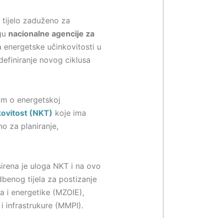
 tijelo zaduženo za
ogu
nacionalne agencije za
 energetske učinkovitosti u
definiranje novog ciklusa
om o energetskoj
kovitost (NKT)
koje ima
o za planiranje,
irena je uloga NKT i na ovo
benog tijela za postizanje
ša i energetike (MZOIE),
i infrastrukure (MMPI).