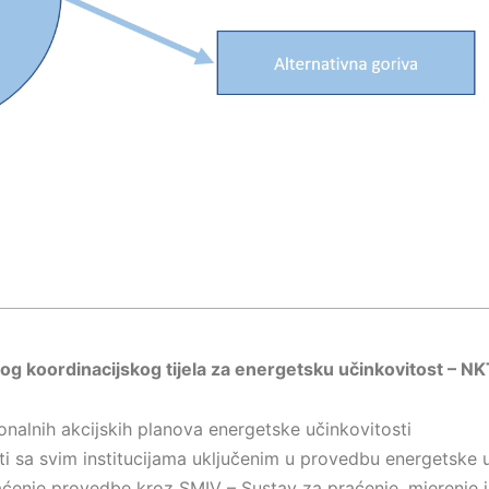
og koordinacijskog tijela za energetsku učinkovitost – NK
ionalnih akcijskih planova energetske učinkovitosti
i sa svim institucijama uključenim u provedbu energetske u
aćenje provedbe kroz SMIV – Sustav za praćenje, mjerenje i 