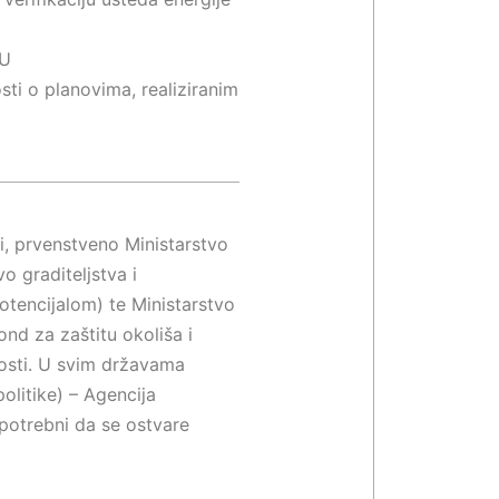
EU
sti o planovima, realiziranim
ti, prvenstveno Ministarstvo
o graditeljstva i
tencijalom) te Ministarstvo
nd za zaštitu okoliša i
tosti. U svim državama
olitike) – Agencija
 potrebni da se ostvare