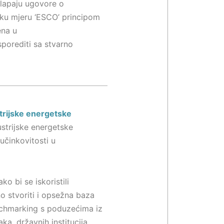
klapaju ugovore o
eku mjeru ‘ESCO’ principom
ena u
porediti sa stvarno
trijske energetske
ustrijske energetske
učinkovitosti u
ko bi se iskoristili
no stvoriti i opsežna baza
benchmarking s poduzećima iz
ka, državnih institucija,