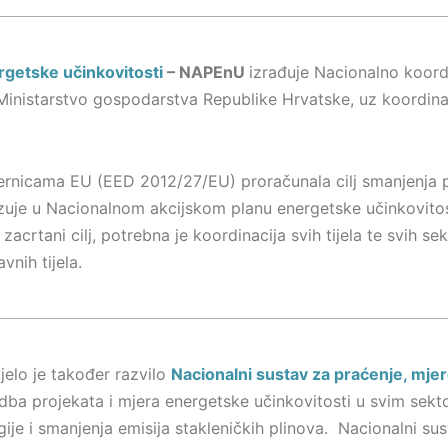
ergetske učinkovitosti
– NAPEnU
izrađuje Nacionalno koordi
Ministarstvo gospodarstva Republike Hrvatske, uz koordinac
ernicama EU (EED 2012/27/EU) proračunala cilj smanjenja po
azuje u Nacionalnom akcijskom planu energetske učinkovitost
acrtani cilj, potrebna je koordinacija svih tijela te svih sek
vnih tijela.
jelo je također razvilo
Nacionalni sustav za praćenje, mjere
edba projekata i mjera energetske učinkovitosti u svim sek
gije i smanjenja emisija stakleničkih plinova. Nacionalni sus