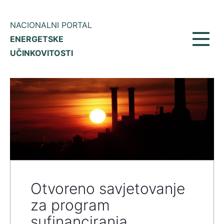
NACIONALNI PORTAL
ENERGETSKE
Prikaž
UČINKOVITOSTI
meni
Otvoreno savjetovanje
za program
sufinanciranja