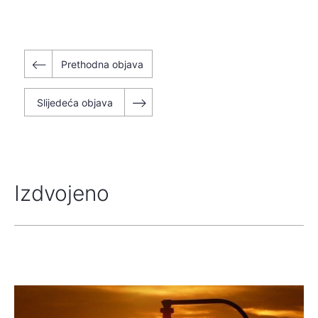
Navigacija
Prethodna objava
objava
Slijedeća objava
Izdvojeno