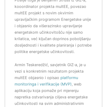
Poslije toga je Benjamin Struss iz GIZ-a,
kooordinator projekta multEE, povezao
multEE projekt s novim okvirnim
upravljačkim programom Energetske unije
i objasnio da višerazinsko upravljanje
energetskom učinkovitošću nije samo
krilatica, već ključan doprinos poboljšanju
dosljednosti i kvalitete planiranja i potrebe
politike energetske učinkovitosti.
Armin Teskeredžić, savjetnik GIZ-a, je u
vezi s konkretnim rezultatom projekta
multEE objasnio i opisao
platformu
monitoringa i verifikacije (MVP)
, web
aplikaciju koja pomaže pri mjerenju
napretka ostvarivanja ciljeva energetske
učinkovitosti na svim administrativnim