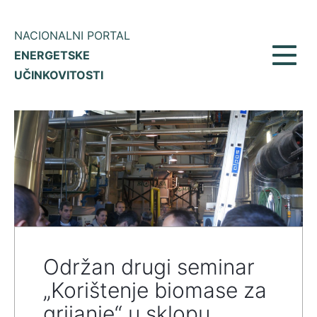
NACIONALNI PORTAL
ENERGETSKE
Prikaž
UČINKOVITOSTI
meni
Održan drugi seminar
„Korištenje biomase za
grijanje“ u sklopu