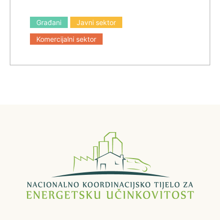
Građani
Javni sektor
Komercijalni sektor