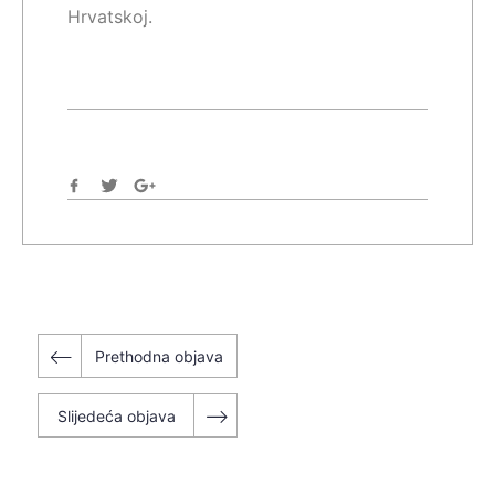
Hrvatskoj.
Navigacija
Prethodna objava
objava
Slijedeća objava