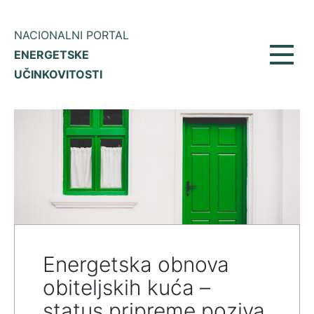
NACIONALNI PORTAL
ENERGETSKE
Prikaž
UČINKOVITOSTI
meni
Energetska obnova
obiteljskih kuća –
status pripreme poziva