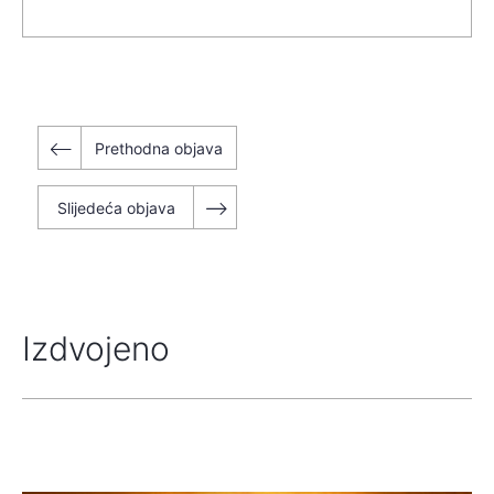
Navigacija
Prethodna objava
objava
Slijedeća objava
Izdvojeno