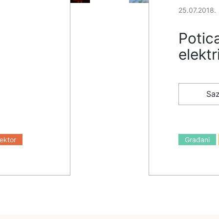
25.07.2018.
Potica
elektr
Saz
sektor
Građani