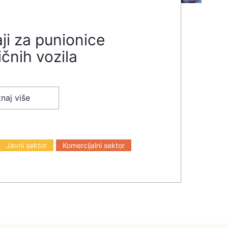
ji za punionice
ičnih vozila
naj više
Javni sektor
Komercijalni sektor