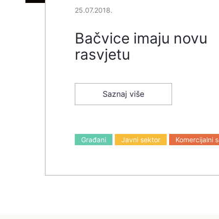
25.07.2018.
Bačvice imaju novu
rasvjetu
Saznaj više
Građani
Javni sektor
Komercijalni 