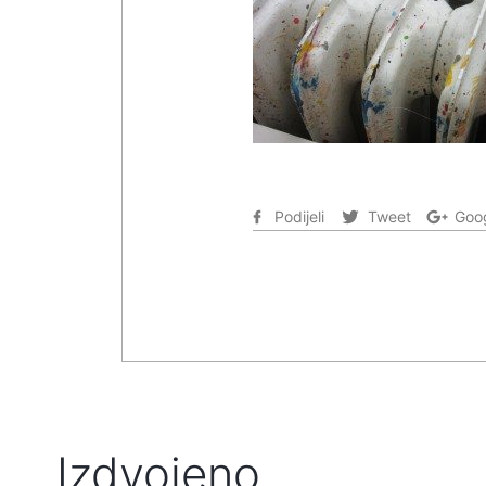
Podijeli
Tweet
Goog
Izdvojeno