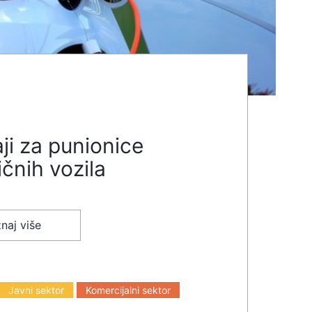
ji za punionice
ičnih vozila
naj više
Javni sektor
Komercijalni sektor