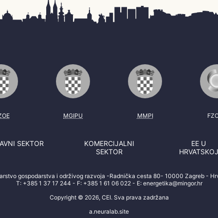
ZOE
MGIPU
MMPI
FZ
AVNI SEKTOR
KOMERCIJALNI
EE U
SEKTOR
HRVATSKO
tarstvo gospodarstva i održivog razvoja -Radnička cesta 80- 10000 Zagreb - Hr
T:
+385 1 37 17 244
- F:
+385 1 61 06 022
- E:
energetika@mingor.hr
Copyright © 2026, CEI. Sva prava zadržana
a.neuralab.site