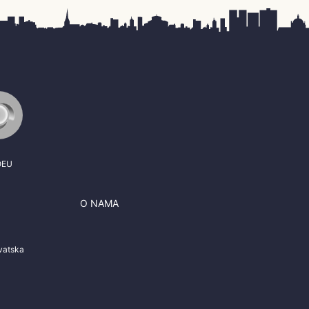
OEU
O NAMA
J
vatska