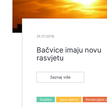
25.07.2018.
Bačvice imaju novu
rasvjetu
Saznaj više
Građani
Javni sektor
Komercijalni 