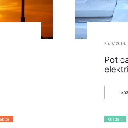
25.07.2018.
Potica
elektr
Saz
sektor
Građani