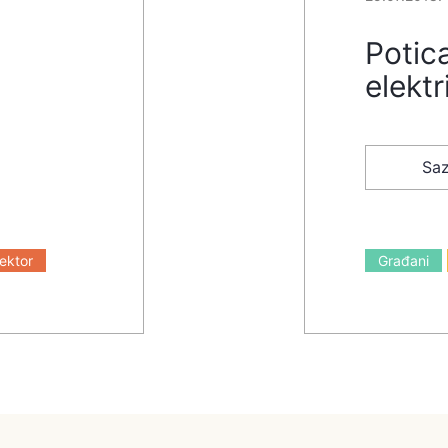
Potica
elektr
Saz
sektor
Građani