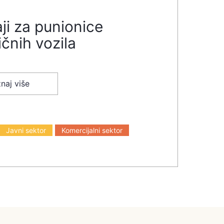
ji za punionice
ičnih vozila
naj više
Javni sektor
Komercijalni sektor