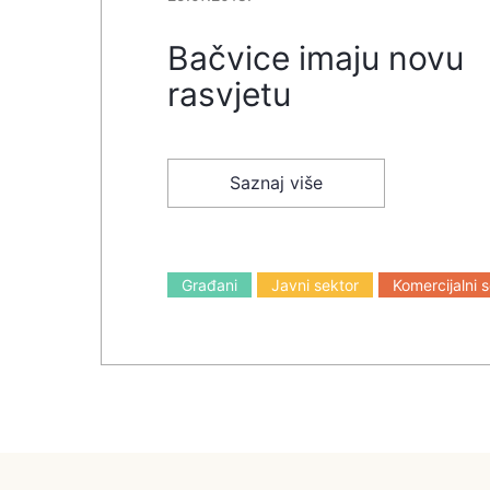
Bačvice imaju novu
rasvjetu
Saznaj više
Građani
Javni sektor
Komercijalni 