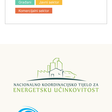
Građani
Javni sektor
Komercijalni sektor