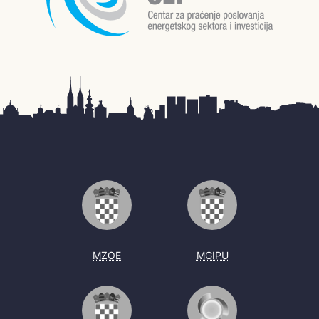
MZOE
MGIPU