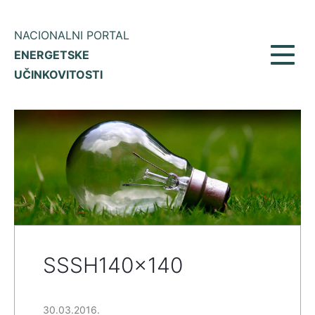
NACIONALNI PORTAL
ENERGETSKE
Prikaž
UČINKOVITOSTI
meni
SSSH140x140
30.03.2016.