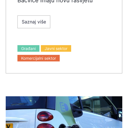
Bačvice imaju novu rasvjetu
Saznaj više
Građani
Javni sektor
Komercijalni sektor