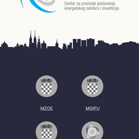
MZOE
MGIPU