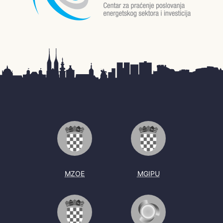
MZOE
MGIPU