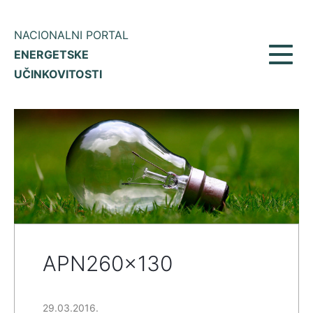
NACIONALNI PORTAL
ENERGETSKE
Prikaž
UČINKOVITOSTI
meni
APN260x130
29.03.2016.