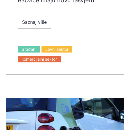
Bačvice imaju novu rasvjetu
Saznaj više
Građani
Javni sektor
Komercijalni sektor