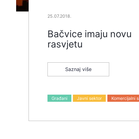
25.07.2018.
Bačvice imaju novu
rasvjetu
Saznaj više
Građani
Javni sektor
Komercijalni 