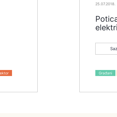
25.07.2018.
Potica
elektr
Saz
sektor
Građani