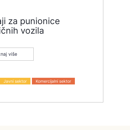
ji za punionice
ičnih vozila
naj više
Javni sektor
Komercijalni sektor