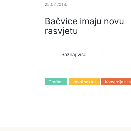
25.07.2018.
Bačvice imaju novu
rasvjetu
Saznaj više
Građani
Javni sektor
Komercijalni 