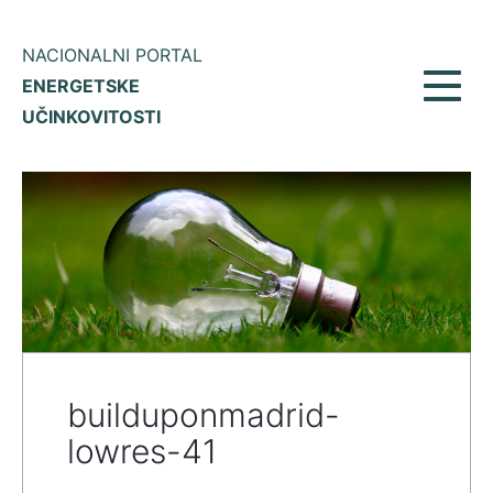
NACIONALNI PORTAL
ENERGETSKE
Prikaž
UČINKOVITOSTI
meni
builduponmadrid-
lowres-41