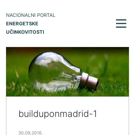
NACIONALNI PORTAL
ENERGETSKE
Prikaž
UČINKOVITOSTI
meni
builduponmadrid-1
30.09.2016.