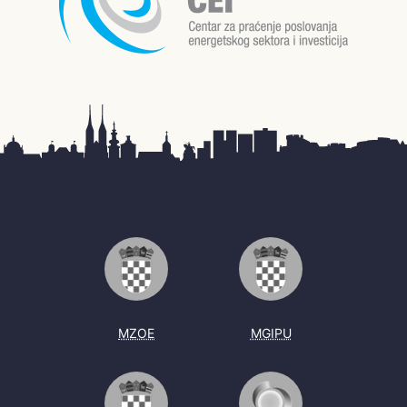
MZOE
MGIPU