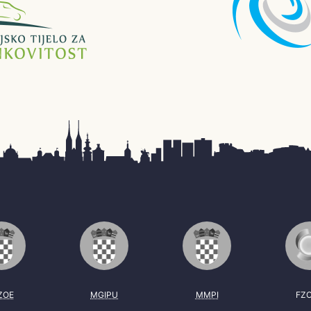
ZOE
MGIPU
MMPI
FZ