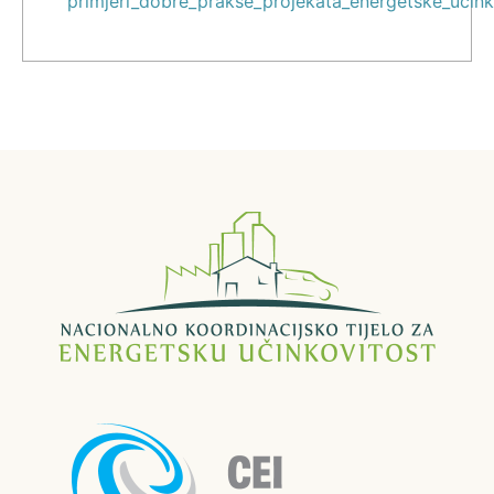
primjeri_dobre_prakse_projekata_energetske_ucink