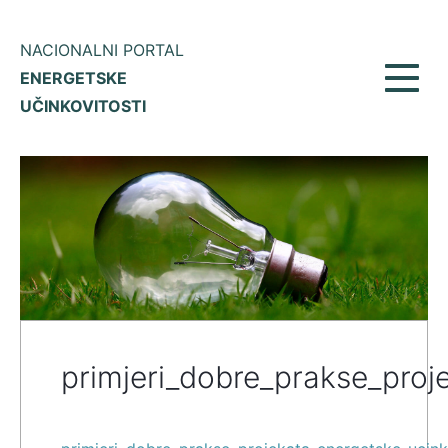
NACIONALNI PORTAL
ENERGETSKE
Prikaž
UČINKOVITOSTI
meni
primjeri_dobre_prakse_proj