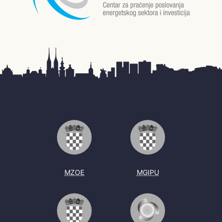
MZOE
MGIPU