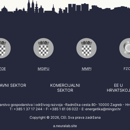
ZOE
MGIPU
MMPI
FZ
AVNI SEKTOR
KOMERCIJALNI
EE U
SEKTOR
HRVATSKO
tarstvo gospodarstva i održivog razvoja -Radnička cesta 80- 10000 Zagreb - Hr
T:
+385 1 37 17 244
- F:
+385 1 61 06 022
- E:
energetika@mingor.hr
Copyright © 2026, CEI. Sva prava zadržana
a.neuralab.site