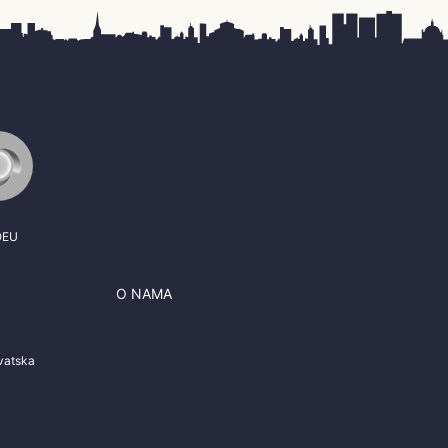
OEU
O NAMA
J
vatska