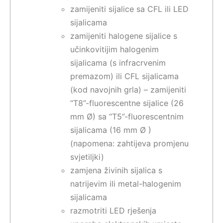
zamijeniti sijalice sa CFL ili LED
sijalicama
zamijeniti halogene sijalice s
učinkovitijim halogenim
sijalicama (s infracrvenim
premazom) ili CFL sijalicama
(kod navojnih grla) – zamijeniti
“T8”-fluorescentne sijalice (26
mm Ø) sa “T5”-fluorescentnim
sijalicama (16 mm Ø )
(napomena: zahtijeva promjenu
svjetiljki)
zamjena živinih sijalica s
natrijevim ili metal-halogenim
sijalicama
razmotriti LED rješenja